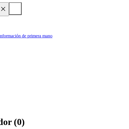
 información de primera mano
dor
(
0
)