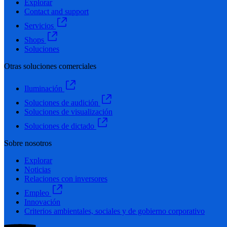
Explorar
Contact and support
Servicios
Shops
Soluciones
Otras soluciones comerciales
Iluminación
Soluciones de audición
Soluciones de visualización
Soluciones de dictado
Sobre nosotros
Explorar
Noticias
Relaciones con inversores
Empleo
Innovación
Criterios ambientales, sociales y de gobierno corporativo