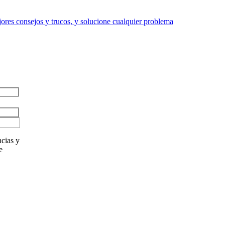
res consejos y trucos, y solucione cualquier problema
cias y
e