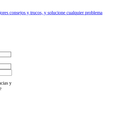
res consejos y trucos, y solucione cualquier problema
cias y
e