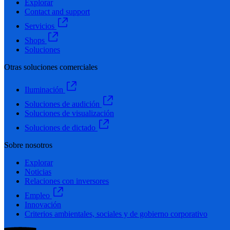
Explorar
Contact and support
Servicios
Shops
Soluciones
Otras soluciones comerciales
Iluminación
Soluciones de audición
Soluciones de visualización
Soluciones de dictado
Sobre nosotros
Explorar
Noticias
Relaciones con inversores
Empleo
Innovación
Criterios ambientales, sociales y de gobierno corporativo