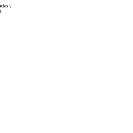
cias y
e