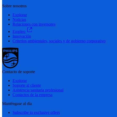
Sobre nosotros
Explorar
Noticias
Relaciones con inversores
Empleo
Innovación
Criterios ambientales, sociales y de gobierno corporativo
Contacto de soporte
Explorar
Soporte al cliente
Asistencia sanitaria profesional
Contactos de la empresa
Manténgase al día
Subscribe to exclusive offers