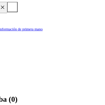
 información de primera mano
ba
(
0
)