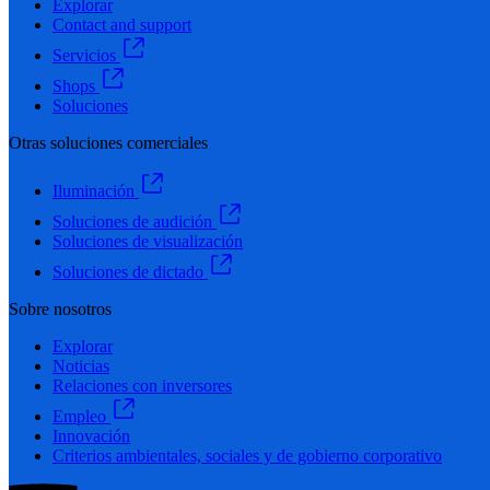
Explorar
Contact and support
Servicios
Shops
Soluciones
Otras soluciones comerciales
Iluminación
Soluciones de audición
Soluciones de visualización
Soluciones de dictado
Sobre nosotros
Explorar
Noticias
Relaciones con inversores
Empleo
Innovación
Criterios ambientales, sociales y de gobierno corporativo