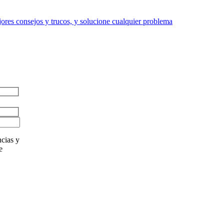
res consejos y trucos, y solucione cualquier problema
cias y
e