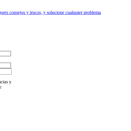
res consejos y trucos, y solucione cualquier problema
cias y
e