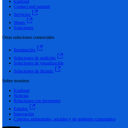
Explorar
Contact and support
Servicios
Shops
Soluciones
Otras soluciones comerciales
Iluminación
Soluciones de audición
Soluciones de visualización
Soluciones de dictado
Sobre nosotros
Explorar
Noticias
Relaciones con inversores
Empleo
Innovación
Criterios ambientales, sociales y de gobierno corporativo