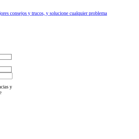
res consejos y trucos, y solucione cualquier problema
cias y
e