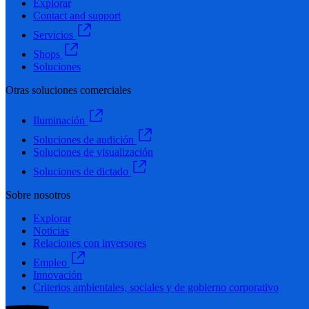
Explorar
Contact and support
Servicios
Shops
Soluciones
Otras soluciones comerciales
Iluminación
Soluciones de audición
Soluciones de visualización
Soluciones de dictado
Sobre nosotros
Explorar
Noticias
Relaciones con inversores
Empleo
Innovación
Criterios ambientales, sociales y de gobierno corporativo