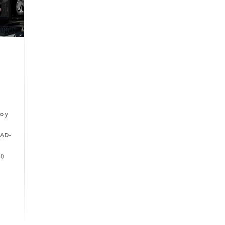
o y
 CAD-
I)