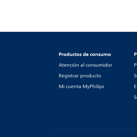
Productos de consumo
P
Atención al consumidor
P
Registrar producto
S
Mi cuenta MyPhilips
E
S