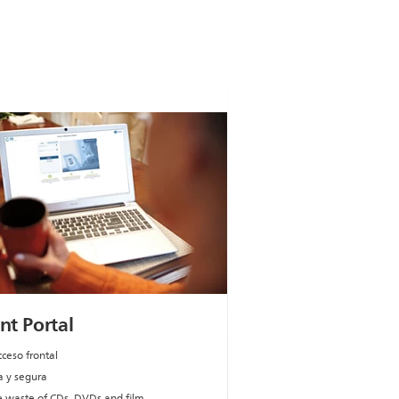
nt Portal
cceso frontal
a y segura
 waste of CDs, DVDs and film