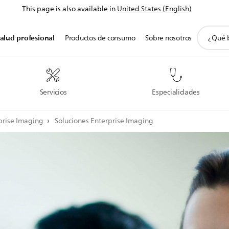
This page is also available in
United States (English)
icono
alud profesional
Productos de consumo
Sobre nosotros
de
soporte
de
búsqued
Servicios
Especialidades
rprise Imaging
Soluciones Enterprise Imaging