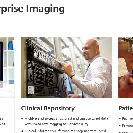
rprise Imaging
Clinical Repository
Patie
más
Archive and access structured and unstructured data
Fácil a
ivos
with metadata tagging for searchability
Privad
Clinical information lifecycle management tailored
Reduce