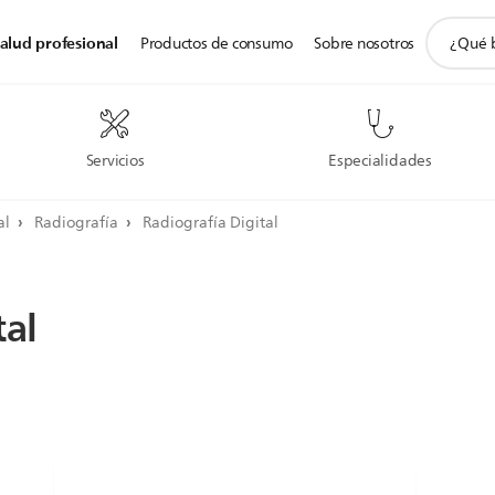
icono
alud profesional
Productos de consumo
Sobre nosotros
de
soporte
de
búsqued
Servicios
Especialidades
al
Radiografía
Radiografía Digital
tal