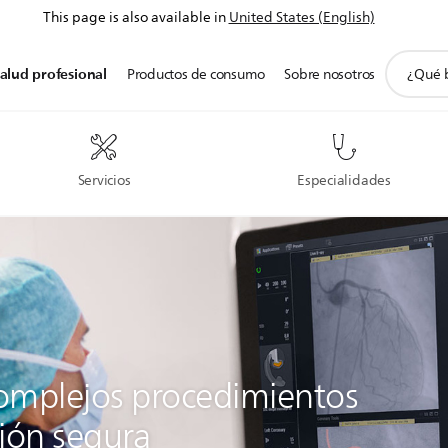
This page is also available in
United States (English)
icono
alud profesional
Productos de consumo
Sobre nosotros
de
soporte
de
búsqued
Servicios
Especialidades
complejos procedimientos
ción segura