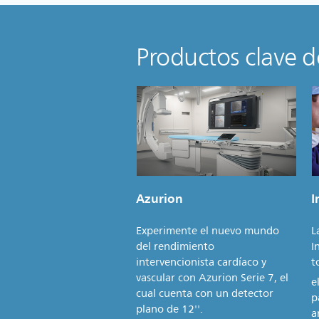
Productos clave 
Azurion
I
Experimente el nuevo mundo
L
del rendimiento
I
intervencionista cardíaco y
t
vascular con Azurion Serie 7, el
e
cual cuenta con un detector
p
plano de 12''.
a