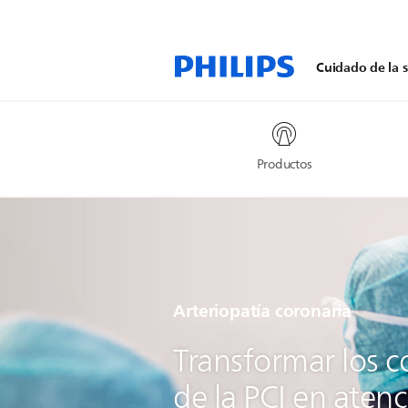
Cuidado de la s
Productos
Arteriopatía coronaria
Transformar los 
de la PCI en aten