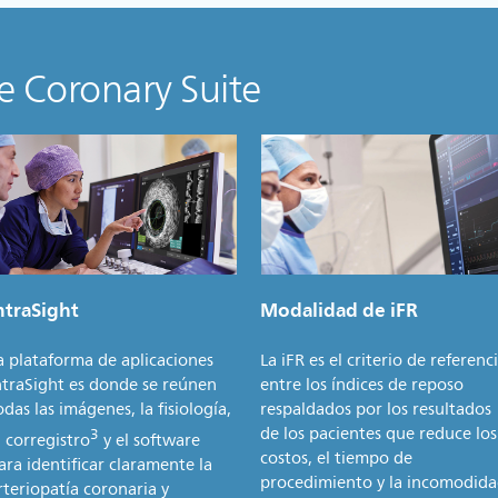
de Coronary Suite
ntraSight
Modalidad de iFR
a plataforma de aplicaciones
La iFR es el criterio de referenc
ntraSight es donde se reúnen
entre los índices de reposo
odas las imágenes, la fisiología,
respaldados por los resultados
de los pacientes que reduce los
3
l corregistro
y el software
costos, el tiempo de
ara identificar claramente la
procedimiento y la incomodid
rteriopatía coronaria y