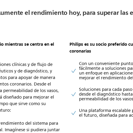
Aumente el rendimiento hoy, para superar las e
io mientras se centra en el
Philips es su socio preferido c
coronarias
Con un conveniente punto
iones clínicas y de flujo de
fácilmente a soluciones pa
uticos y de diagnóstico, y
un enfoque en aplicaciones
untos para apoyar de manera
mejorar el rendimiento del
ntos coronarios. Desde el
Soluciones para cada paso
la permeabilidad de los vasos,
desde el diagnóstico hasta
tá diseñado para mejorar el
permeabilidad de los vasos
iempo que sirve como su
uturo:
Una plataforma escalable p
el futuro, diseñada para a
rendimiento del sistema para
. Imagínese si pudiera juntar