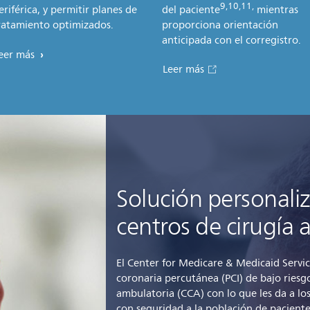
9,10,11,
eriférica, y permitir planes de
del paciente
mientras
ratamiento optimizados.
proporciona orientación
anticipada con el corregistro.
eer más
Leer más
Solución personaliz
centros de cirugía
El Center for Medicare & Medicaid Servi
coronaria percutánea (PCI) de bajo riesgo
ambulatoria (CCA) con lo que les da a l
con seguridad a la población de paciente