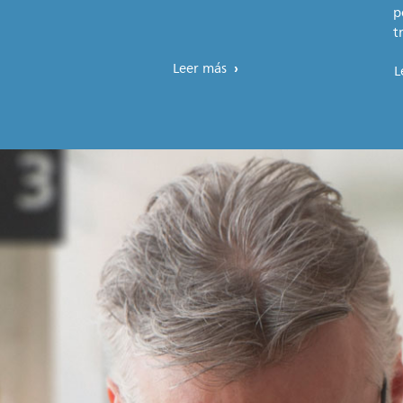
p
t
Leer más
L