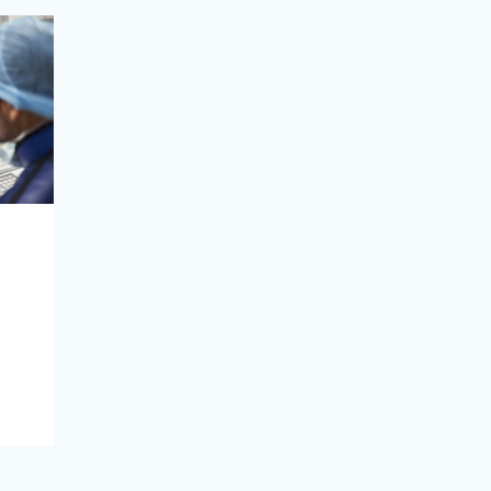
s de
a