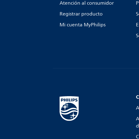
Atención al consumidor
P
Registrar producto
S
Mi cuenta MyPhilips
E
S
C
A
A
d
C