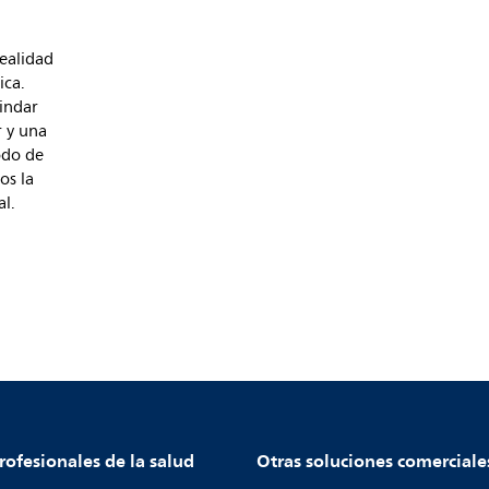
realidad
ica.
rindar
r y una
odo de
os la
al.
rofesionales de la salud
Otras soluciones comerciale