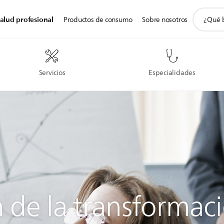
icono
alud profesional
Productos de consumo
Sobre nosotros
de
soporte
de
búsqued
Servicios
Especialidades
 de la transformaci