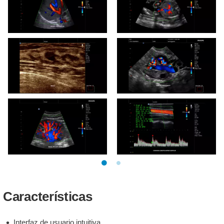
Innosight clinical image
Innosight clinical image
Liver Vasculature
Fetal Abdomen
Innosight clinical image
Innosight clinical image
ultrasound breast
adnexal vascularity
Innosight clinical image
Innosight clinical image
Renal Arcuate Vessels
Common Carotid Artery
Doppler
Características
Interfaz de usuario intuitiva