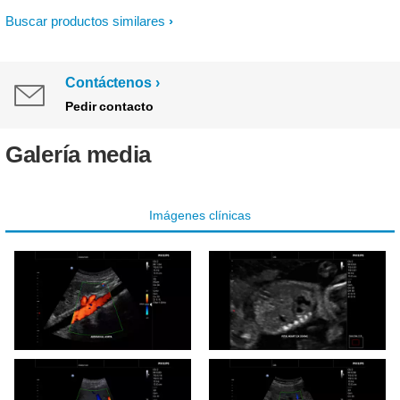
Buscar productos similares
Contáctenos
Pedir contacto
Galería media
Imágenes clínicas
Innosight clinical image
Innosight clinical image
Abdominal aorta
Fetal Heart