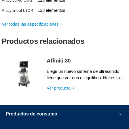
128 elementos
Array curvo C6-2
128 elementos
Array lineal L12-4
Ver todas las especificaciones
Productos relacionados
Affiniti 30
Elegir un nuevo sistema de ultrasonido
tiene que ver con el equilibrio. Necesita
información de diagnóstico precisa
Ver producto
rápidamente, una interfaz de usuario
simplificada, aunque intuitiva, y fácil
acceso a características esenciales, junto
con un diseño ergonómico y la tecnología
Productos de consumo
más reciente.