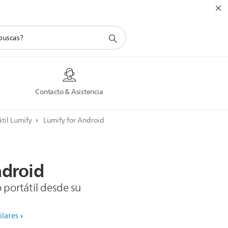
a
Contacto & Asistencia
átil Lumify
Lumify for Android
droid
 portátil desde su
ilares