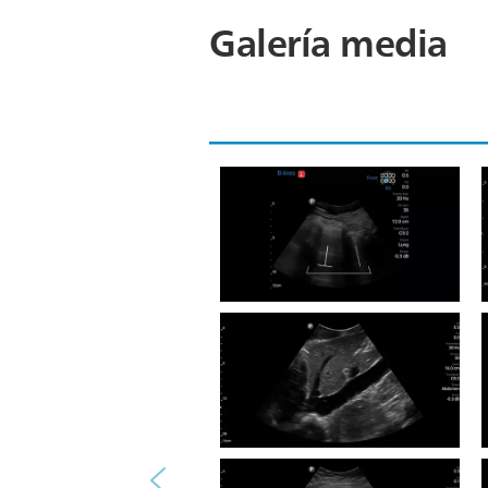
Galería media
Medición del diámetro
biparietal en estudio
obstétrico en gestación de 26
semanas usando un
transductor C5-2.
Vista longitudinal del