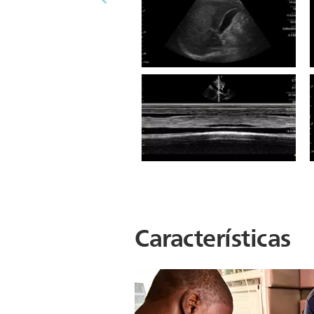
abdomen con VCI usando un
transductor S5-2.
Ecografía de hígado con
esteatosis hepática usando un
transductor C5-2
Características