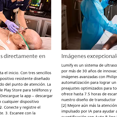
as directamente en
Imágenes excepcional
Lumify es un sistema de ultraso
por más de 30 años de innovaci
ta el inicio. Con tres sencillos
imágenes avanzadas con Philips
positivo resistente diseñado
automatización para lograr un 
ndo del punto de atención. La
preajustes optimizados para tod
le Play Store para teléfonos y
ofrece hasta 7.5 horas de esca
 Descargue la app – descargar
nuestro diseño de transductor m
 cualquier dispositivo
[2] Mejore aún más la atenció
. Conecte y registre el
impulsado por IA para ayudar a
te. 3. Escanee con la