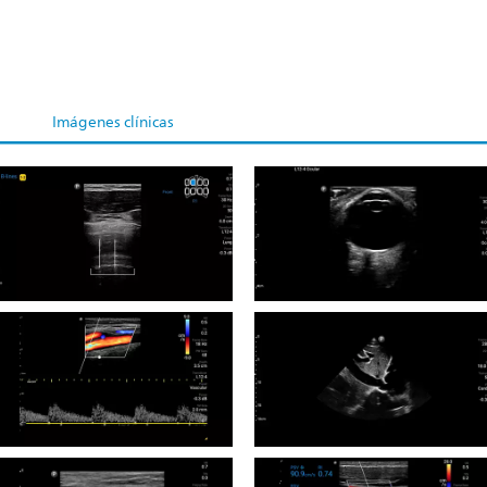
Imágenes clínicas
Ecografía de pulmón con la
Escaneo ocular usando un
función Auto B-Lines usando
transductor L12-4.
un transductor L12-4.
Vista de arteria carótida