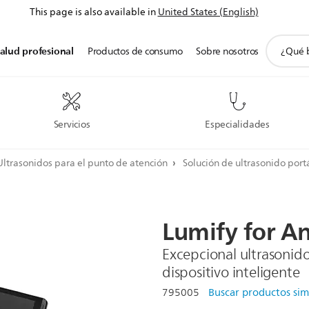
This page is also available in
United States (English)
icono
alud profesional
Productos de consumo
Sobre nosotros
de
soporte
de
búsqued
Servicios
Especialidades
Ultrasonidos para el punto de atención
Solución de ultrasonido port
Lumify
for
An
Excepcional ultrasonido
dispositivo inteligente
795005
Buscar productos sim