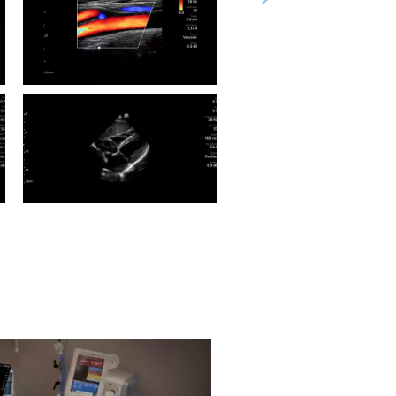
Doppler color y de onda
pulsada usando un
transductor C5-2.
Vista de bifurcación de la
Vista de arteria arcuata 
e
arteria carótida con Doppler
con Doppler color y de 
color usando un transductor
pulsada usando un
L12-4.
transductor C5-2.