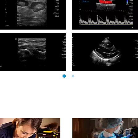
interna con Doppler color y
de onda pulsada usando un
transductor L12-4.
Vista de ganglios linfáticos
Vista de arteria carótida
agrandados usando un
común con Doppler color y d
transductor L12-4.
onda pulsada e índice
resistivo (RI) usando un
transductor L12-4.
Imagen del codo en vista
lateral usando un transductor
L12-4.