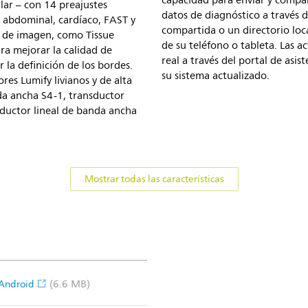
capacidad para enviar y compa
lar – con 14 preajustes
datos de diagnóstico a través
 abdominal, cardíaco, FAST y
compartida o un directorio loc
s de imagen, como Tissue
de su teléfono o tableta. Las a
a mejorar la calidad de
real a través del portal de asi
 la definición de los bordes.
su sistema actualizado.
res Lumify livianos y de alta
nda ancha S4-1, transductor
ductor lineal de banda ancha
Mostrar todas las características
(6.6 MB)
 Android