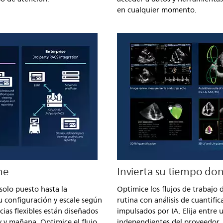
en cualquier momento.
ne
Invierta su tiempo do
solo puesto hasta la
Optimice los flujos de trabajo 
u configuración y escale según
rutina con análisis de cuantif
cias flexibles están diseñados
impulsados por IA. Elija entre 
y y mañana. Optimice el flujo
independientes del proveedor, 