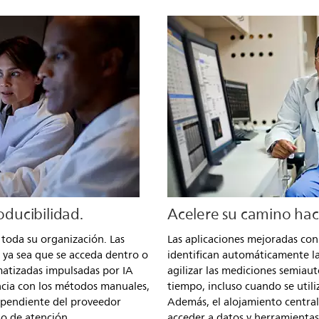
oducibilidad.
Acelere su camino haci
 toda su organización. Las
Las aplicaciones mejoradas co
, ya sea que se acceda dentro o
identifican automáticamente l
matizadas impulsadas por IA
agilizar las mediciones semi
cia con los métodos manuales,
tiempo, incluso cuando se util
dependiente del proveedor
Además, el alojamiento central
so de atención.
acceder a datos y herramientas