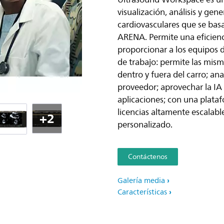
visualización, análisis y gen
cardiovasculares que se ba
ARENA. Permite una eficienci
proporcionar a los equipos de
de trabajo: permite las mis
dentro y fuera del carro; an
proveedor; aprovechar la I
aplicaciones; con una plata
licencias altamente escalable
+2
personalizado.
Contáctenos
Galería media
Características