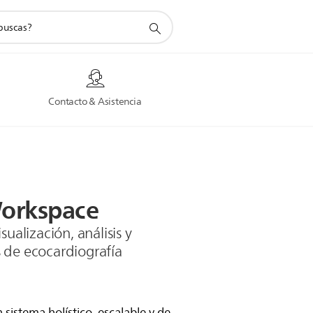
a
Contacto & Asistencia
orkspace
sualización, análisis y
 de ecocardiografía
sistema holístico, escalable y de