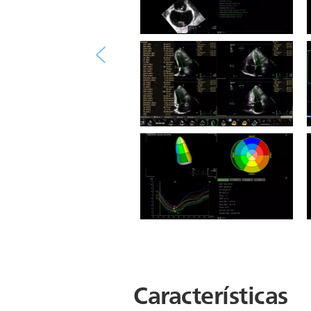
Ultrasound Workspace 3D
Auto VM
Ultrasound Workspace
Medición cardíaca
Ultrasound Workspace 4D VI-
ANÁLISIS 1
Características