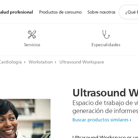
icono
alud profesional
Productos de consumo
Sobre nosotros
de
soporte
de
búsqued
Servicios
Especialidades
Cardiología
Workstation
Ultrasound Workspace
Ultrasound
W
Espacio de trabajo de vi
generación de informes
Buscar productos similares
Ultrasound Workspace es un 