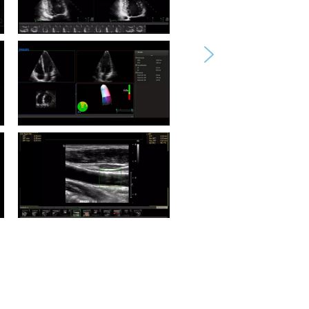
Ultrasound Workspace
Ecografía de estrés
Ultrasound Workspace
Cuantificación 3D avanzada
Ultrasound Workspace
Medición vascular