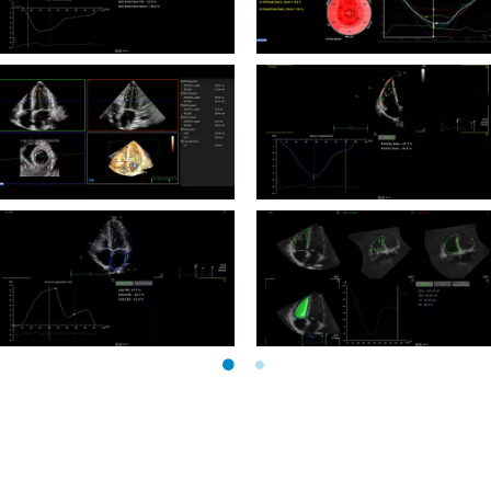
Ultrasound Workspace
Ultrsound Workspace aCMQ
AutoStrain SAX
Ultrasound Workspace
Ultrasound Workspace
Cuantificación 3D
AutoStrain VD
Ultrasound Workspace
Ultrasound Workspace 3D
AutoStrain AI
Auto VD