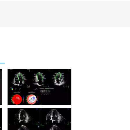
Ultrasound Workspace
Ultrasound Workspace
AutoStrain VI
Revisión de imágenes