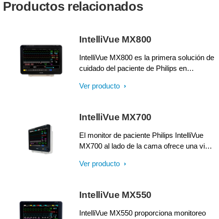
Productos relacionados
IntelliVue MX800
IntelliVue MX800 es la primera solución de
cuidado del paciente de Philips en
incorporar informática clínica y monitoreo
Ver producto
del paciente. Diseñado para simplificar el
acceso a la información del paciente que
usted requiere para mejorar la confianza
IntelliVue MX700
de diagnóstico en todo el hospital.
El monitor de paciente Philips IntelliVue
MX700 al lado de la cama ofrece una vista
en tiempo real y extendida de los signos
Ver producto
vitales de su paciente. La opción de PC
integrada (iPC) lleva información
clínicamente relevante a sus aplicaciones
IntelliVue MX550
e intranet del hospital.
IntelliVue MX550 proporciona monitoreo