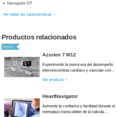
Navegador EP
Ver todas las características
Productos relacionados
Nuevo
Azurion 7 M12
Experimente la nueva era del desempeño
intervencionista cardíaco y vascular con
Azurion Serie 7, el cual cuenta con un
Ver producto
detector plano de 12''. Esta solución de
terapia guiada por imágenes de nueva
generación le ayuda a ofrecer una
HeartNavigator
excelente atención médica al paciente y
aumentar su eficiencia operativa al
Aumente la confianza y facilidad durante el
combinarse con la innovación en flujo de
reemplazo transcatéter de la válvula
trabajo.