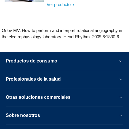
aórtica (TAVR) y otros procedimientos
Ver producto
SHD complejos. La de usuario inmersiva
está altamente automatizada para
simplificar la planificación, selección del
dispositivo y selección del ángulo de
Orlov MV. How to perform and interpret rotational angiography in
proyección. Durante los procedimientos,
the electrophysiology laboratory. Heart Rhythm. 2009;6:1830-6.
se proporciona una guía de imágenes en
vivo para facilitar la colocación del
transcatéter.
Productos de consumo
Profesionales de la salud
Otras soluciones comerciales
Sobre nosotros