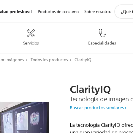
icono
alud profesional
Productos de consumo
Sobre nosotros
de
soporte
de
búsqued
Servicios
Especialidades
por imágenes
Todos los productos
ClarityIQ
ClarityIQ
Tecnología de imagen de
Buscar productos similares
La tecnología ClarityIQ ofre
una gran variedad de proced