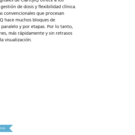
gitales de ClarityIQ ofrece a los
estión de dosis y flexibilidad clínica.
as convencionales que procesan
yIQ hace muchos bloques de
aralelo y por etapas. Por lo tanto,
es, más rápidamente y sin retrasos
la visualización.
evo