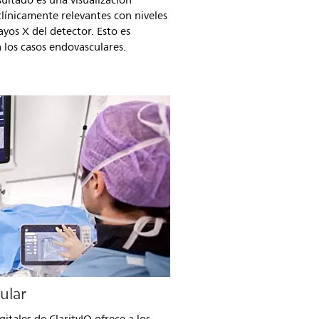
esultado es una visualización
clínicamente relevantes con niveles
yos X del detector. Esto es
 los casos endovasculares.
gular