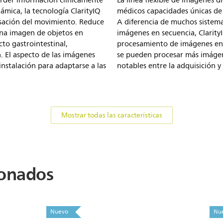
perder información clínicamente
La línea flexible de imágenes di
ámica, la tecnología ClarityIQ
médicos capacidades únicas de g
sación del movimiento. Reduce
A diferencia de muchos sistem
una imagen de objetos en
imágenes en secuencia, Clarit
to gastrointestinal,
procesamiento de imágenes en p
. El aspecto de las imágenes
se pueden procesar más imágen
instalación para adaptarse a las
notables entre la adquisición y 
Mostrar todas las características
ionados
Nuevo
Nu