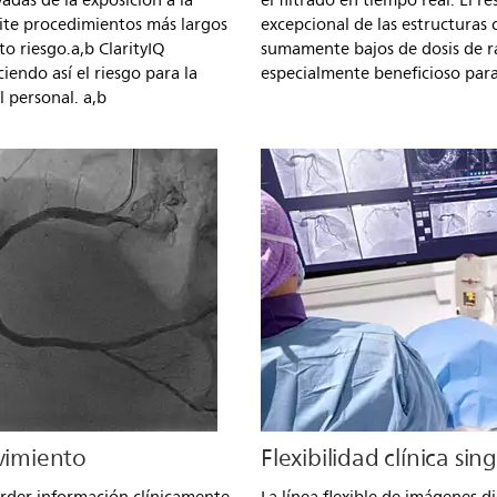
adas de la exposición a la
el filtrado en tiempo real. El r
mite procedimientos más largos
excepcional de las estructuras 
to riesgo.a,b ClarityIQ
sumamente bajos de dosis de ra
iendo así el riesgo para la
especialmente beneficioso para
l personal. a,b
vimiento
Flexibilidad clínica sin