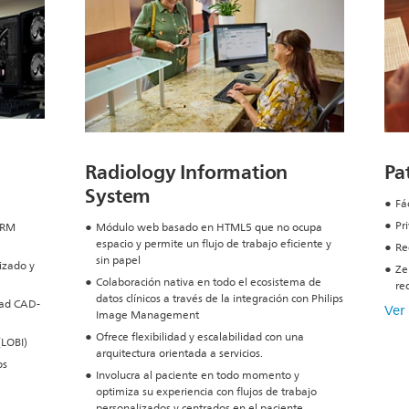
Radiology Information
Pa
System
Fác
Pr
 RM
Módulo web basado en HTML5 que no ocupa
espacio y permite un flujo de trabajo eficiente y
Re
sin papel
izado y
Ze
Colaboración nativa en todo el ecosistema de
re
datos clínicos a través de la integración con Philips
idad CAD-
Ver
Image Management
Ofrece flexibilidad y escalabilidad con una
(LOBI)
arquitectura orientada a servicios.
os
Involucra al paciente en todo momento y
optimiza su experiencia con flujos de trabajo
personalizados y centrados en el paciente.