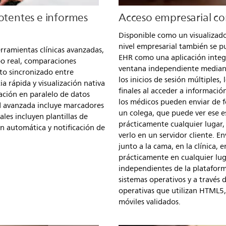
potentes e informes
Acceso empresarial co
Disponible como un visualizado
nivel empresarial también se p
erramientas clínicas avanzadas,
EHR como una aplicación integr
o real, comparaciones
ventana independiente mediant
to sincronizado entre
los inicios de sesión múltiples,
a rápida y visualización nativa
finales al acceder a información
ción en paralelo de datos
los médicos pueden enviar de f
 avanzada incluye marcadores
un colega, que puede ver ese e
ales incluyen plantillas de
prácticamente cualquier lugar, 
ón automática y notificación de
verlo en un servidor cliente. E
junto a la cama, en la clínica,
prácticamente en cualquier lu
independientes de la platafor
sistemas operativos y a travé
operativas que utilizan HTML5, 
móviles validados.