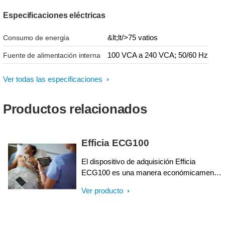
Especificaciones eléctricas
&lt;lt/>75 vatios
Consumo de energía
100 VCA a 240 VCA; 50/60 Hz
Fuente de alimentación interna
Ver todas las especificaciones
Productos relacionados
Efficia ECG100
El dispositivo de adquisición Efficia
ECG100 es una manera económicamente
eficiente para capturar, mostrar e imprimir
Ver producto
simultáneamente formas de onda ECG de
12 canales para la atención de pacientes
hospitalizados o ambulatorios.