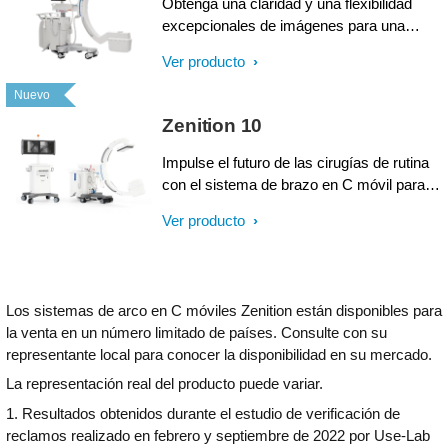
Obtenga una claridad y una flexibilidad
excepcionales de imágenes para una
amplia variedad de casos con nuestros
Ver producto
sistemas de detector plano de cuarta
generación. Integran la gama de arcos en
Nuevo
C móviles Zenition: una serie de arcos en
Zenition 10
C móviles armonizados, fáciles de usar y
con funciones de actualización para uso
Impulse el futuro de las cirugías de rutina
futuro.
con el sistema de brazo en C móvil para
terapia guiada por imágenes 1000 -
Ver producto
Zenition 10 de Philips. Este sistema de
detector plano (FD) ofrece imágenes de
alta calidad, gran tiempo de actividad y un
flujo de trabajo eficiente en un diseño
Los sistemas de arco en C móviles Zenition están disponibles para
potente y compacto para su combinación
la venta en un número limitado de países. Consulte con su
diaria de procedimientos ortopédicos,
representante local para conocer la disponibilidad en su mercado.
traumatológicos y de otro tipo.
La representación real del producto puede variar.
1. Resultados obtenidos durante el estudio de verificación de
reclamos realizado en febrero y septiembre de 2022 por Use-Lab