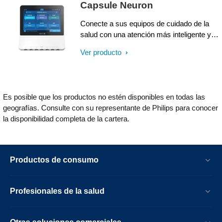
Capsule Neuron
UCI, la UPA y la UCIN. Axon envía los
datos de los dispositivos al servidor
Conecte a sus equipos de cuidado de la
Capsule a través de la red normal del
salud con una atención más inteligente y
hospital, donde pueden integrarse en otras
basada en datos mediante el centro de
Ver producto
soluciones inteligentes para mejorar el flujo
computo clínico Philips Capsule Neuron 3.
de trabajo y ayudar en la toma de
Neuron 3 permite una conectividad
decisiones clínicas.
confiable a dispositivos médicos, incluso
durante cortes de energía, interrupciones
Es posible que los productos no estén disponibles en todas las
de la red y transporte de pacientes. Este
geografías. Consulte con su representante de Philips para conocer
dispositivo versátil ejecuta las aplicaciones
la disponibilidad completa de la cartera.
Vitals Stream y Chart Xpress para
ayudarle a crear eficiencias en el flujo de
trabajo y mejorar lo oportuno y preciso de
los datos.
Productos de consumo
Profesionales de la salud