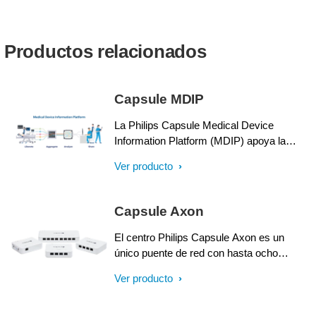
Productos relacionados
Capsule MDIP
La Philips Capsule Medical Device
Information Platform (MDIP) apoya la
atención proactiva en todos los
Ver producto
departamentos del hospital, con beneficios
potenciales para todo el sistema sanitario.
Cuando los datos se agregan y se
Capsule Axon
presentan en el contexto del paciente, los
proveedores de atención pueden priorizar
El centro Philips Capsule Axon es un
y coordinar las intervenciones de manera
único puente de red con hasta ocho
eficaz y eficiente.
puertos serie y factor de forma pequeño
Ver producto
que proporciona una sólida conectividad
de dispositivos médicos en áreas con una
alta concentración de camas, como la