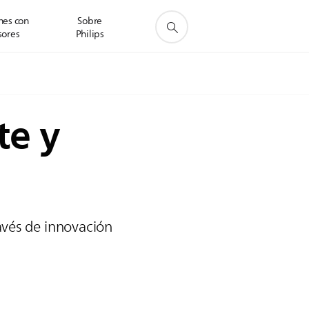
nes con
Sobre
sores
Philips
te y
ravés de innovación