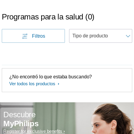
Programas para la salud
(
0
)
Filtros
p
¿No encontró lo que estaba buscando?
Ver todos los productos
Descubre
MyPhilips
Register for exclusive benefits