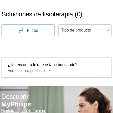
Soluciones de fisioterapia
(
0
)
Filtros
p
¿No encontró lo que estaba buscando?
Ver todos los productos
Descubrir
MyPhilips
Regístrate para disfrutar de