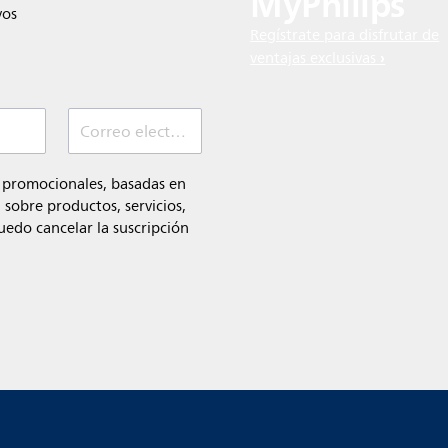
MyPhilips
vos
Regístrate para disfrutar de
ventajas exclusivas
Correo electrónico (Obligatorio)
 promocionales, basadas en
sobre productos, servicios,
uedo cancelar la suscripción