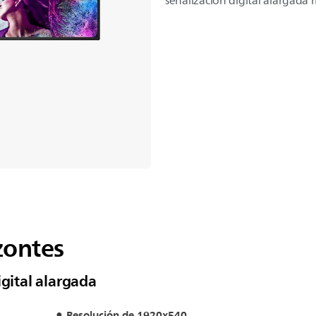
señalización digital alargada
zontes
igital alargada
Resolución de 1920x540