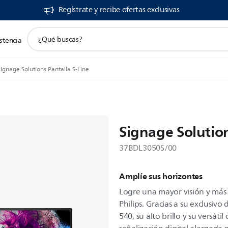
Regístrate y recibe ofertas exclusivas
icono
stencia
de
soporte
de
Signage Solutions Pantalla S-Line
búsqueda
Signage Solution
37BDL3050S/00
Amplíe sus horizontes
Logre una mayor visión y más
Philips. Gracias a su exclusivo
540, su alto brillo y su versáti