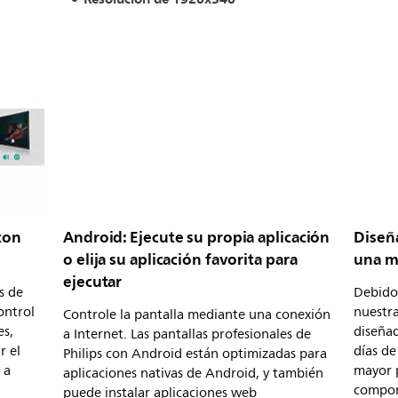
con
Android: Ejecute su propia aplicación
Diseñ
o elija su aplicación favorita para
una m
ejecutar
s de
Debido
ontrol
nuestra
Controle la pantalla mediante una conexión
es,
diseñad
a Internet. Las pantallas profesionales de
r el
días de
Philips con Android están optimizadas para
 a
mayor 
aplicaciones nativas de Android, y también
compon
puede instalar aplicaciones web