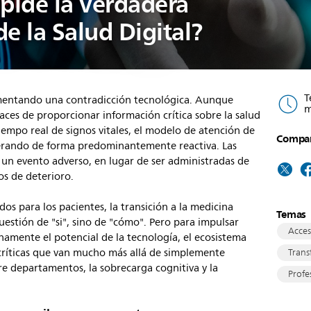
pide la verdadera
e la Salud Digital?
T
rimentando una contradicción tecnológica. Aunque
m
aces de proporcionar información crítica sobre la salud
empo real de signos vitales, el modelo de atención de
Compart
perando de forma predominantemente reactiva. Las
 un evento adverso, en lugar de ser administradas de
os de deterioro.
dos para los pacientes, la transición a la medicina
Temas
uestión de "si", sino de "cómo". Pero para impulsar
Acces
namente el potencial de la tecnología, el ecosistema
 críticas que van mucho más allá de simplemente
Trans
re departamentos, la sobrecarga cognitiva y la
Profe