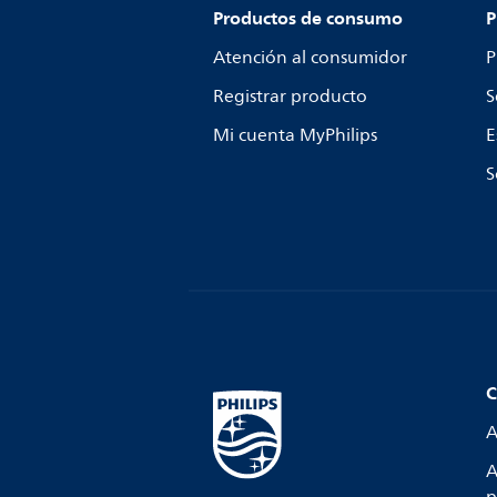
Productos de consumo
P
Atención al consumidor
P
Registrar producto
S
Mi cuenta MyPhilips
E
S
C
A
A
p