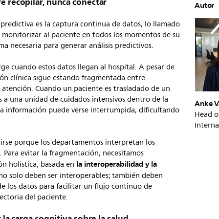
re recopilar, nunca conectar
Autor
 predictiva es la captura continua de datos, lo llamado
 monitorizar al paciente en todos los momentos de su
ma necesaria para generar análisis predictivos.
ge cuando estos datos llegan al hospital. A pesar de
ión clínica sigue estando fragmentada entre
 atención. Cuando un paciente es trasladado de un
as a una unidad de cuidados intensivos dentro de la
Anke V
la información puede verse interrumpida, dificultando
Head o
Interna
rse porque los departamentos interpretan los
. Para evitar la fragmentación, necesitamos
la interoperabilidad y la
n holística, basada en
 no solo deben ser interoperables; también deben
los datos para facilitar un flujo continuo de
ectoria del paciente.
r la carga cognitiva sobre la salud