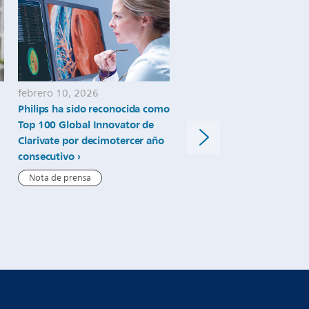
febrero 10, 2026
diciembre 11, 2025
Philips ha sido reconocida como
Philips impulsa la
Top 100 Global Innovator de
transformación digital del
Clarivate por decimotercer año
Instituto Alexander Flemi
consecutivo
con la implementación de 
sistema PACS
Nota de prensa
Nota de prensa