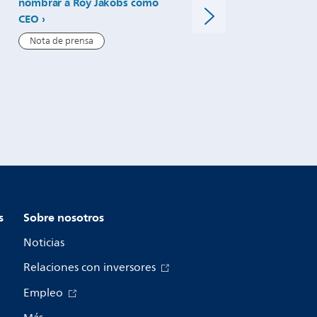
nombrar a Roy Jakobs como
Top 100 Global Innovator
CEO
Clarivate por decimoterce
consecutivo
Nota de prensa
Nota de prensa
s
Sobre nosotros
Noticias
Relaciones con inversores
Empleo