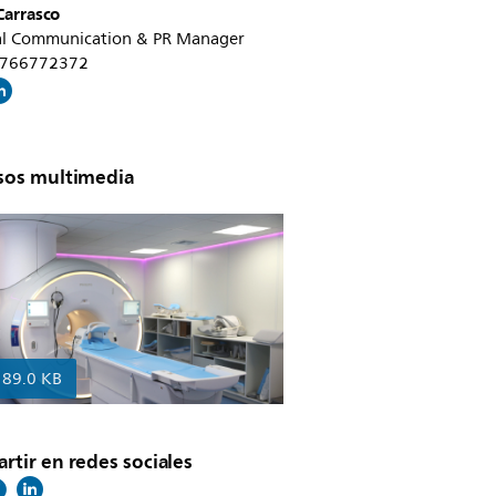
Carrasco
al Communication & PR Manager
50766772372
sos multimedia
189.0 KB
tir en redes sociales