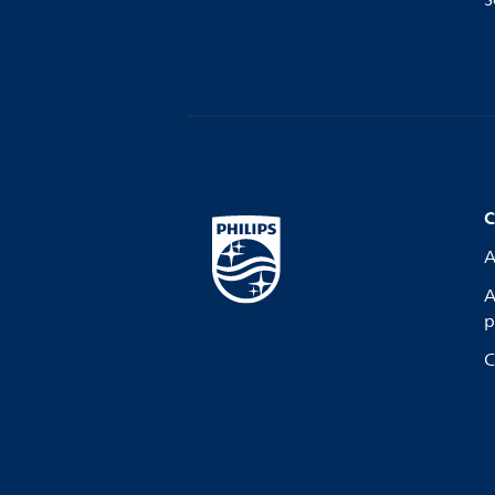
C
A
A
p
C