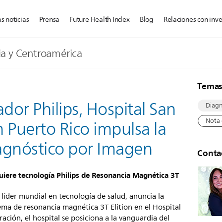
s noticias
Prensa
Future Health Index
Blog
Relaciones con inve
ia y Centroamérica
Tema
or Philips, Hospital San
Diagn
Nota 
 Puerto Rico impulsa la
agnóstico por Imagen
Conta
uiere tecnología Philips de Resonancia Magnética 3T
 líder mundial en tecnología de salud, anuncia la
ma de resonancia magnética 3T Elition en el Hospital
ación, el hospital se posiciona a la vanguardia del