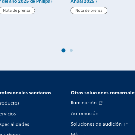
y del año 2025 de Philips
Anual 2025
Nota de prensa
Nota de prensa
rofesionales sanitarios
Otras soluciones comerciale
Iluminación
roductos
Automoción
ervicios
Soluciones de audición
specialidades
oluciones
Más