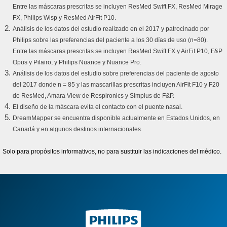
Entre las máscaras prescritas se incluyen ResMed Swift FX, ResMed Mirage
FX, Philips Wisp y ResMed AirFit P10.
Análisis de los datos del estudio realizado en el 2017 y patrocinado por
Philips sobre las preferencias del paciente a los 30 días de uso (n=80).
Entre las máscaras prescritas se incluyen ResMed Swift FX y AirFit P10, F&P
Opus y Pilairo, y Philips Nuance y Nuance Pro.
Análisis de los datos del estudio sobre preferencias del paciente de agosto
del 2017 donde n = 85 y las mascarillas prescritas incluyen AirFit F10 y F20
de ResMed, Amara View de Respironics y Simplus de F&P.
El diseño de la máscara evita el contacto con el puente nasal.
DreamMapper se encuentra disponible actualmente en Estados Unidos, en
Canadá y en algunos destinos internacionales.
Solo para propósitos informativos, no para sustituir las indicaciones del médico.