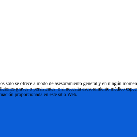
ulos solo se ofrece a modo de asesoramiento general y en ningún momen
ndiciones graves o persistentes, o si necesita asesoramiento médico esp
rmación proporcionada en este sitio Web.