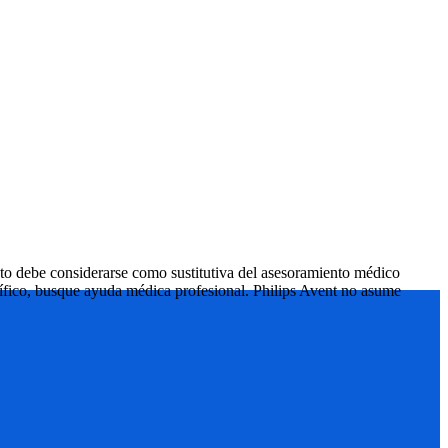
to debe considerarse como sustitutiva del asesoramiento médico
ecífico, busque ayuda médica profesional. Philips Avent no asume