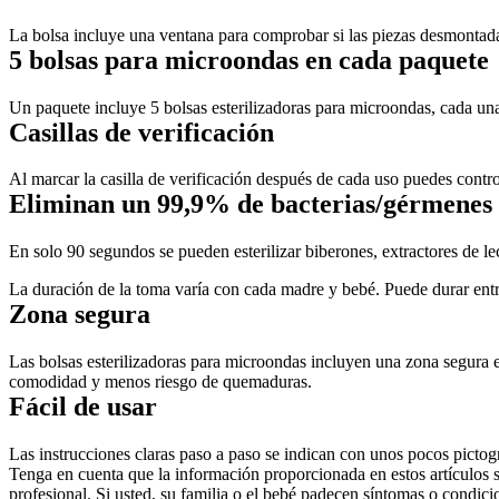
La bolsa incluye una ventana para comprobar si las piezas desmontadas
5 bolsas para microondas en cada paquete
Un paquete incluye 5 bolsas esterilizadoras para microondas, cada una
Casillas de verificación
Al marcar la casilla de verificación después de cada uso puedes contro
Eliminan un 99,9% de bacterias/gérmenes
En solo 90 segundos se pueden esterilizar biberones, extractores de le
La duración de la toma varía con cada madre y bebé. Puede durar entre
Zona segura
Las bolsas esterilizadoras para microondas incluyen una zona segura en
comodidad y menos riesgo de quemaduras.
Fácil de usar
Las instrucciones claras paso a paso se indican con unos pocos picto
Tenga en cuenta que la información proporcionada en estos artículos
profesional. Si usted, su familia o el bebé padecen síntomas o condic