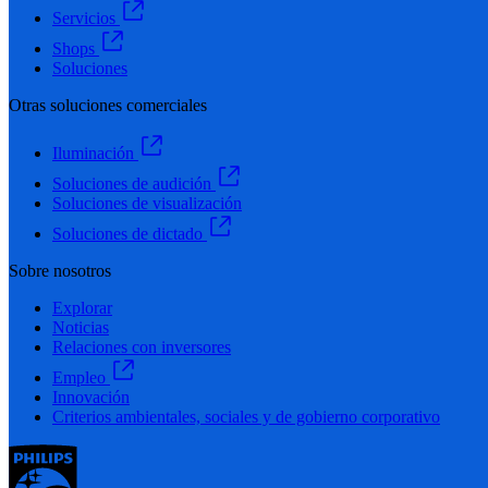
Servicios
Shops
Soluciones
Otras soluciones comerciales
Iluminación
Soluciones de audición
Soluciones de visualización
Soluciones de dictado
Sobre nosotros
Explorar
Noticias
Relaciones con inversores
Empleo
Innovación
Criterios ambientales, sociales y de gobierno corporativo