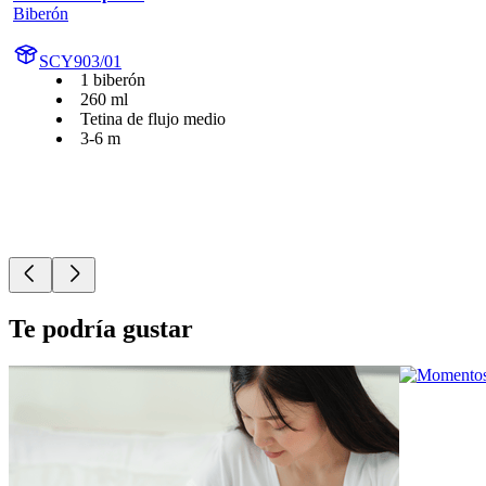
Biberón
SCY903/01
1 biberón
260 ml
Tetina de flujo medio
3-6 m
Te podría gustar