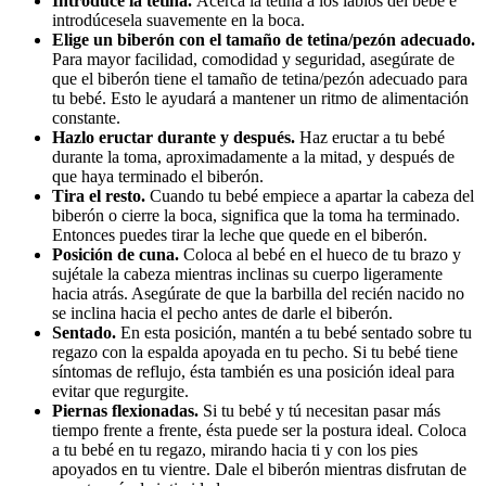
Introduce la tetina. 
Acerca la tetina a los labios del bebé e 
introdúcesela suavemente en la boca.
Elige un biberón con el tamaño de tetina/pezón adecuado. 
Para mayor facilidad, comodidad y seguridad, asegúrate de 
que el biberón tiene el tamaño de tetina/pezón adecuado para 
tu bebé. Esto le ayudará a mantener un ritmo de alimentación 
constante.
Hazlo eructar durante y después. 
Haz eructar a tu bebé 
durante la toma, aproximadamente a la mitad, y después de 
que haya terminado el biberón.
Tira el resto. 
Cuando tu bebé empiece a apartar la cabeza del 
biberón o cierre la boca, significa que la toma ha terminado. 
Entonces puedes tirar la leche que quede en el biberón.
Posición de cuna. 
Coloca al bebé en el hueco de tu brazo y 
sujétale la cabeza mientras inclinas su cuerpo ligeramente 
hacia atrás. Asegúrate de que la barbilla del recién nacido no 
se inclina hacia el pecho antes de darle el biberón. 
Sentado. 
En esta posición, mantén a tu bebé sentado sobre tu 
regazo con la espalda apoyada en tu pecho. Si tu bebé tiene 
síntomas de reflujo, ésta también es una posición ideal para 
evitar que regurgite.
Piernas flexionadas. 
Si tu bebé y tú necesitan pasar más 
tiempo frente a frente, ésta puede ser la postura ideal. Coloca 
a tu bebé en tu regazo, mirando hacia ti y con los pies 
apoyados en tu vientre. Dale el biberón mientras disfrutan de 