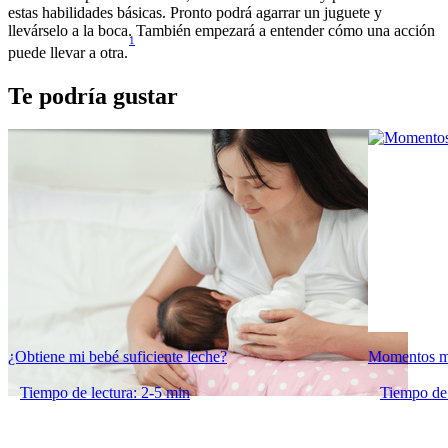
estas habilidades básicas. Pronto podrá agarrar un juguete y 
llevárselo a la boca. También empezará a entender cómo una acción 
1
puede llevar a otra.
Te podría gustar
¿Obtiene mi bebé suficiente leche?
Momentos má
Tiempo de lectura: 2-5 min
Tiempo de 