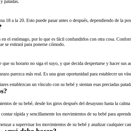
y patadas. 
 18 a la 20. Esto puede pasar antes o después, dependiendo de la posic
?
n el estómago, por lo que es fácil confundirlos con otra cosa. Conform
ue se estirará para ponerse cómodo.
 que su horario no siga el suyo, y que decida despertarse y hacer sus a
azo parezca más real. Es una gran oportunidad para establecer un víncu
ares establezcan un vínculo con su bebé y sientan esas preciadas patad
os?
ientos de su bebé, desde los giros después del desayuno hasta la calma
contar rápida y sencillamente los movimientos de su bebé para aprender
enzar a supervisar los movimientos de su bebé y analizar cualquier cam