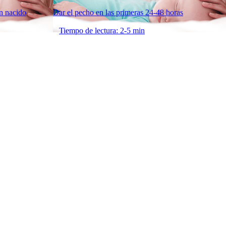
én nacido
Dar el pecho en las primeras 24-48 horas
Tiempo de lectura: 2-5 min