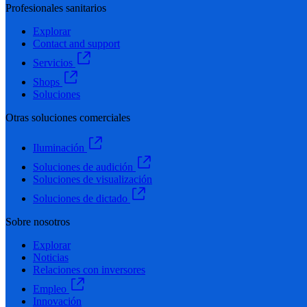
Profesionales sanitarios
Explorar
Contact and support
Servicios
Shops
Soluciones
Otras soluciones comerciales
Iluminación
Soluciones de audición
Soluciones de visualización
Soluciones de dictado
Sobre nosotros
Explorar
Noticias
Relaciones con inversores
Empleo
Innovación