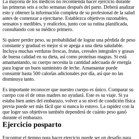
La mayoría de los médicos no recomienda hacer ejercicio durante 
las primeras seis a ocho semanas después del parto. Deberá analizar 
esto y obtener la información completa de su profesional de la salud 
antes de comenzar a ejercitarse. Establezca objetivos razonables, 
sensatos y medibles, y realícelos, junto con su rutina planificada, 
consultando con su médico primero.
Si quiere perder peso, su probabilidad de lograr una pérdida de peso 
constante y gradual es mejor si se apega a una dieta saludable. 
Incluya muchas verduras frescas, frutas, cereales integrales y grasas 
de buena calidad en su dieta, así como proteínas magras. Si está 
amamantando, su cuerpo necesita la cantidad adecuada de energía 
para lograr un buen suministro de leche. Amamantar puede 
consumir hasta 500 calorías adicionales por día, así que no las 
disminuya tanto.
Es importante reconocer que nuestro cuerpo es único. Comparar su 
cuerpo con el de otras madres no ayudará. Este es su viaje. Si ya 
estaba bien antes del embarazo, volver a su nivel de condición física 
previa puede ser más fácil que si nunca lo estuvo. La rapidez con la 
que logre sus objetivos también dependerá de cuánto peso ganó 
durante el embarazo.
Ejercicio posparto
Encontrar el tiempo para hacer ejercicio puede ser un desafío para 