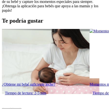
de su bebé y capture los momentos especiales para siempre. 
¡Obtenga la aplicación para bebés que apoya a las mamás y los 
papás!
Te podría gustar
¿Obtiene mi bebé suficiente leche?
Momentos má
Tiempo de lectura: 2-5 min
Tiempo de 