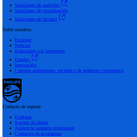
Soluciones de audición
Soluciones de visualización
Soluciones de dictado
Sobre nosotros
Explorar
Noticias
Relaciones con inversores
Empleo
Innovación
Criterios ambientales, sociales y de gobierno corporativo
Contacto de soporte
Explorar
Soporte al cliente
Asistencia sanitaria profesional
Contactos de la empresa