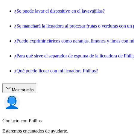
¿Se puede lavar el dispositivo en el lavavajillas?
¿Se manchará la licuadora al procesar frutas o verduras con un
¿Puedo exprimir cítricos como naranjas, limones y limas con mi
¿Para qué sirve el separador de espuma de la licuadora de Phili
¿Qué puedo licuar con mi licuadora Philips?
Mostrar más
Contacto con Philips
Estaremos encantados de ayudarte.