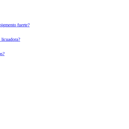
 pigmento fuerte?
 licuadora?
ps?