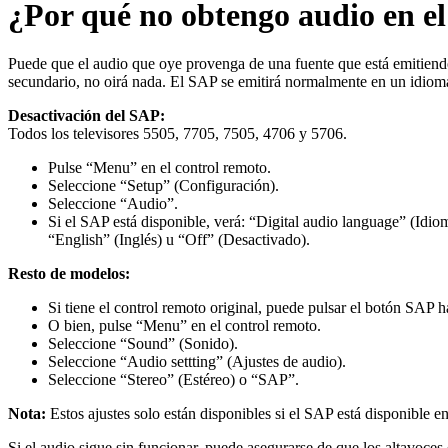
¿Por qué no obtengo audio en el 
Puede que el audio que oye provenga de una fuente que está emitiend
secundario, no oirá nada. El SAP se emitirá normalmente en un idioma
Desactivación del SAP:
Todos los televisores 5505, 7705, 7505, 4706 y 5706.
Pulse “Menu” en el control remoto.
Seleccione “Setup” (Configuración).
Seleccione “Audio”.
Si el SAP está disponible, verá: “Digital audio language” (Idiom
“English” (Inglés) u “Off” (Desactivado).
Resto de modelos:
Si tiene el control remoto original, puede pulsar el botón SAP 
O bien, pulse “Menu” en el control remoto.
Seleccione “Sound” (Sonido).
Seleccione “Audio settting” (Ajustes de audio).
Seleccione “Stereo” (Estéreo) o “SAP”.
Nota:
Estos ajustes solo están disponibles si el SAP está disponible en
Si el audio sigue sin funcionar, puede asegurarse de que los altavoces 