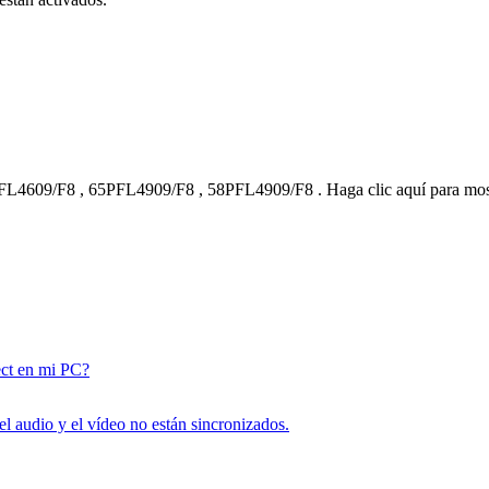
FL4609/F8
,
65PFL4909/F8
,
58PFL4909/F8
.
Haga clic aquí para mo
ect en mi PC?
 el audio y el vídeo no están sincronizados.