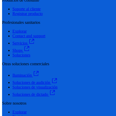
Productos de consumo
Soporte al cliente
Registrar producto
Profesionales sanitarios
Explorar
Contact and support
Servicios
Shops
Soluciones
Otras soluciones comerciales
Iluminación
Soluciones de audición
Soluciones de visualización
Soluciones de dictado
Sobre nosotros
Explorar