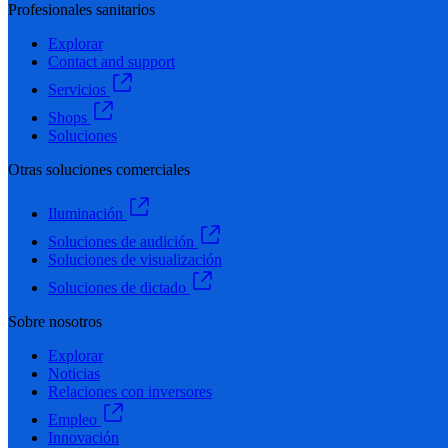
Profesionales sanitarios
Explorar
Contact and support
Servicios
Shops
Soluciones
Otras soluciones comerciales
Iluminación
Soluciones de audición
Soluciones de visualización
Soluciones de dictado
Sobre nosotros
Explorar
Noticias
Relaciones con inversores
Empleo
Innovación