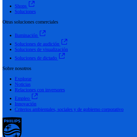
Shops
Soluciones
Otras soluciones comerciales
Iluminación
Soluciones de audición
Soluciones de visualización
Soluciones de dictado
Sobre nosotros
Explorar
Noticias
Relaciones con inversores
Empleo
Innovación
Criterios ambientales, sociales y de gobierno corporativo