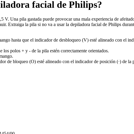
ladora facial de Philips?
,5 V. Una pila gastada puede provocar una mala experiencia de afeitado, 
ir. Extraiga la pila si no va a usar la depiladora facial de Philips dur
 mango hasta que el indicador de desbloqueo (V) esté alineado con el ind
 los polos + y - de la pila estén correctamente orientados.
l mango.
ador de bloqueo (O) esté alineado con el indicador de posición (·) de la
454/00
.