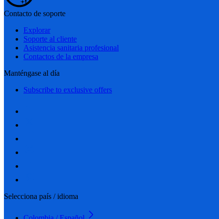
Contacto de soporte
Explorar
Soporte al cliente
Asistencia sanitaria profesional
Contactos de la empresa
Manténgase al día
Subscribe to exclusive offers
Selecciona país / idioma
Colombia / Español