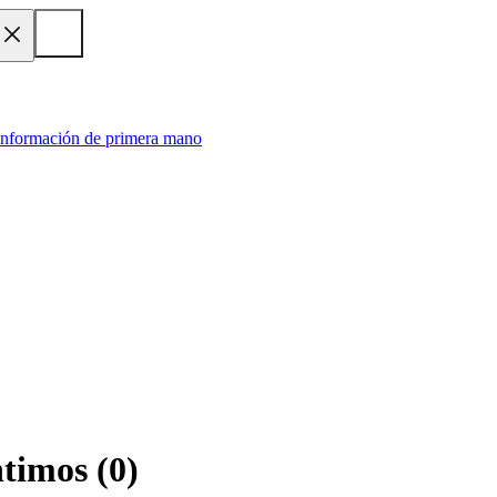
 información de primera mano
ntimos
(
0
)