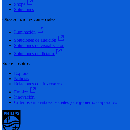
Shops
Soluciones
Otras soluciones comerciales
Iluminación
Soluciones de audición
Soluciones de visualización
Soluciones de dictado
Sobre nosotros
Explorar
Noticias
Relaciones con inversores
Empleo
Innovación
Criterios ambientales, sociales y de gobierno corporativo