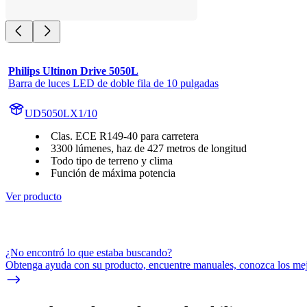
Philips Ultinon Drive 5050L
Barra de luces LED de doble fila de 10 pulgadas
UD5050LX1/10
Clas. ECE R149-40 para carretera
3300 lúmenes, haz de 427 metros de longitud
Todo tipo de terreno y clima
Función de máxima potencia
Ver producto
¿No encontró lo que estaba buscando?
Obtenga ayuda con su producto, encuentre manuales, conozca los mejo