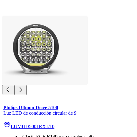
Philips Ultinon Drive 5100
Luz LED de conducción circular de 9"
LUMUD5001RX1/10
Clasif. ECE R149 para carretera - 40