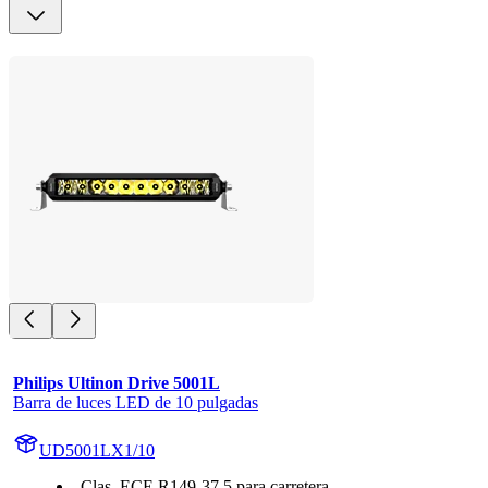
Philips Ultinon Drive 5001L
Barra de luces LED de 10 pulgadas
UD5001LX1/10
Clas. ECE R149-37.5 para carretera