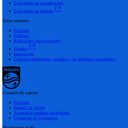
Soluciones de visualización
Soluciones de dictado
Sobre nosotros
Explorar
Noticias
Relaciones con inversores
Empleo
Innovación
Criterios ambientales, sociales y de gobierno corporativo
Contacto de soporte
Explorar
Soporte al cliente
Asistencia sanitaria profesional
Contactos de la empresa
Manténgase al día