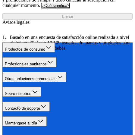
cualquier momento.
¿Qué significa?
Enviar
Avisos legales
Basado en una encuesta de satisfacción online realizada a nivel
global en 2023 con 10 109 usuarios de marcas y productos para
el cuidado de madres y bebés.
Productos de consumo
Profesionales sanitarios
Otras soluciones comerciales
Sobre nosotros
Contacto de soporte
Manténgase al día