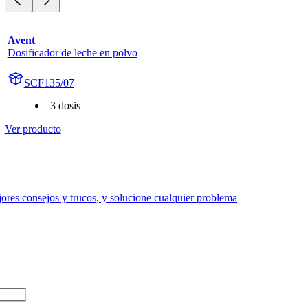
Avent
Dosificador de leche en polvo
SCF135/07
3 dosis
Ver producto
res consejos y trucos, y solucione cualquier problema