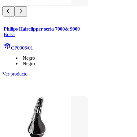
Philips Hairclipper seria 7000& 9000 
Bolsa
CP0906/01
Negro
Negro
Ver producto