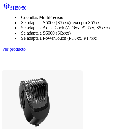
SH50/50
Cuchillas MultiPrecision
Se adapta a S5000 (S5xxx), excepto S55xx
Se adapta a AquaTouch (AT8xx, AT7xx, S5xxx)
Se adapta a S6000 (S6xxx)
Se adapta a PowerTouch (PT8xx, PT7xx)
Ver producto