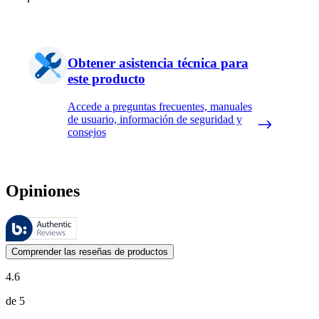
Obtener asistencia técnica para
este producto
Accede a preguntas frecuentes, manuales
de usuario, información de seguridad y
consejos
Opiniones
Estas reseñas las gestiona Bazaarvoice y cumplen con la política de au
Las opiniones de los clientes en forma de reseñas de productos y calif
Comprender las reseñas de productos
4.6
de 5