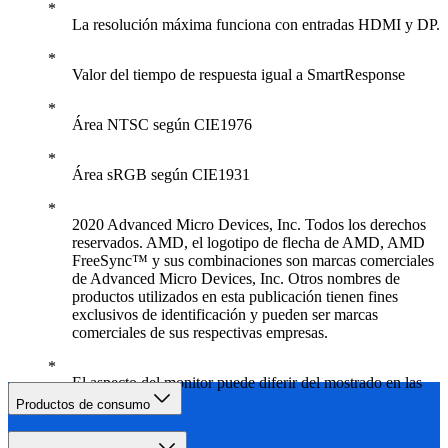
La resolución máxima funciona con entradas HDMI y DP.
Valor del tiempo de respuesta igual a SmartResponse
Área NTSC según CIE1976
Área sRGB según CIE1931
2020 Advanced Micro Devices, Inc. Todos los derechos
reservados. AMD, el logotipo de flecha de AMD, AMD
FreeSync™ y sus combinaciones son marcas comerciales
de Advanced Micro Devices, Inc. Otros nombres de
productos utilizados en esta publicación tienen fines
exclusivos de identificación y pueden ser marcas
comerciales de sus respectivas empresas.
El aspecto del monitor puede diferir del mostrado en las
imágenes.
Productos de consumo