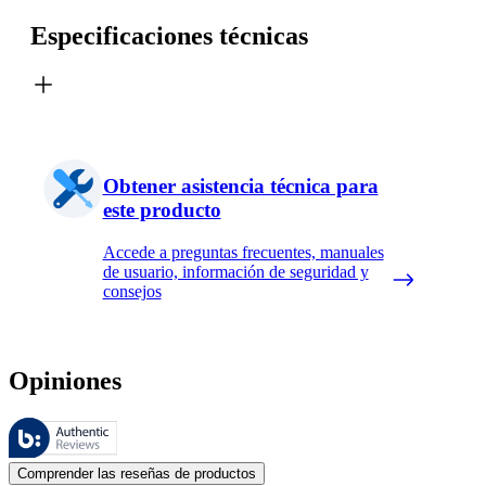
Especificaciones técnicas
Obtener asistencia técnica para
este producto
Accede a preguntas frecuentes, manuales
de usuario, información de seguridad y
consejos
Opiniones
Estas reseñas las gestiona Bazaarvoice y cumplen con la política de au
Las opiniones de los clientes en forma de reseñas de productos y calif
Comprender las reseñas de productos