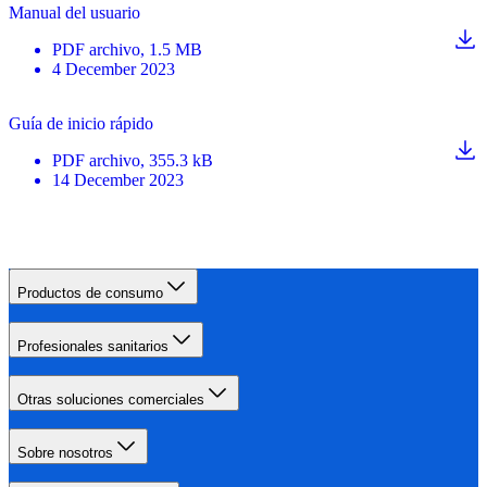
Manual del usuario
PDF
archivo
, 1.5 MB
4 December 2023
Guía de inicio rápido
PDF
archivo
, 355.3 kB
14 December 2023
Productos de consumo
Profesionales sanitarios
Otras soluciones comerciales
Sobre nosotros