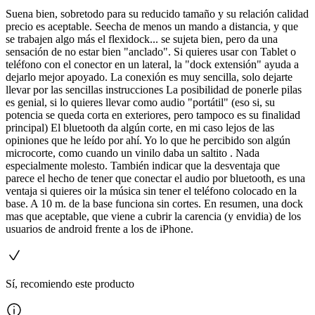
Suena bien, sobretodo para su reducido tamaño y su relación calidad
precio es aceptable. Seecha de menos un mando a distancia, y que
se trabajen algo más el flexidock... se sujeta bien, pero da una
sensación de no estar bien "anclado". Si quieres usar con Tablet o
teléfono con el conector en un lateral, la "dock extensión" ayuda a
dejarlo mejor apoyado. La conexión es muy sencilla, solo dejarte
llevar por las sencillas instrucciones La posibilidad de ponerle pilas
es genial, si lo quieres llevar como audio "portátil" (eso si, su
potencia se queda corta en exteriores, pero tampoco es su finalidad
principal) El bluetooth da algún corte, en mi caso lejos de las
opiniones que he leído por ahí. Yo lo que he percibido son algún
microcorte, como cuando un vinilo daba un saltito . Nada
especialmente molesto. También indicar que la desventaja que
parece el hecho de tener que conectar el audio por bluetooth, es una
ventaja si quieres oir la música sin tener el teléfono colocado en la
base. A 10 m. de la base funciona sin cortes. En resumen, una dock
mas que aceptable, que viene a cubrir la carencia (y envidia) de los
usuarios de android frente a los de iPhone.
Sí, recomiendo este producto