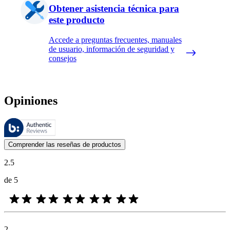
Obtener asistencia técnica para
este producto
Accede a preguntas frecuentes, manuales
de usuario, información de seguridad y
consejos
Opiniones
Estas reseñas las gestiona Bazaarvoice y cumplen con la política de au
Las opiniones de los clientes en forma de reseñas de productos y calif
Comprender las reseñas de productos
2.5
de 5
2