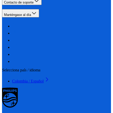
Contacto de soporte
Manténgase al día
Selecciona país / idioma
Colombia / Español